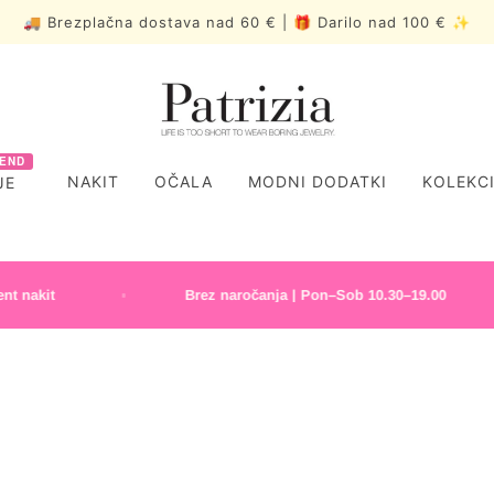
🚚 Brezplačna dostava nad 60 € | 🎁 Darilo nad 100 € ✨
END
NAKIT
OČALA
MODNI DODATKI
KOLEKC
JE
it
Brez naročanja | Pon–Sob 10.30–19.00