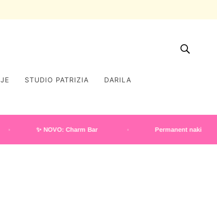
IJE
STUDIO PATRIZIA
DARILA
✨ NOVO: Charm Bar
Permanent nakit
Domov
Izdelki
Enojni Uhan FLOWERS